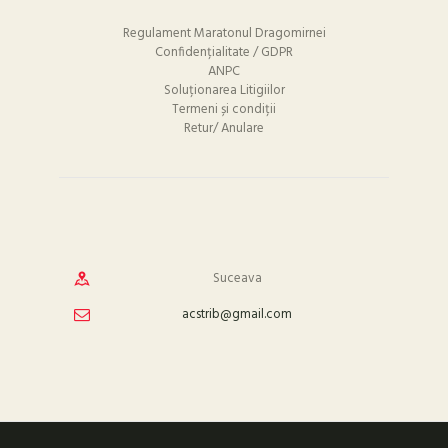
Regulament Maratonul Dragomirnei
Confidențialitate / GDPR
ANPC
Soluționarea Litigiilor
Termeni și condiții
Retur/ Anulare
Suceava
acstrib@gmail.com