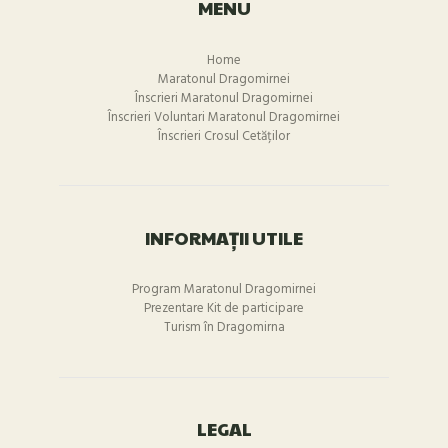
MENU
Home
Maratonul Dragomirnei
Înscrieri Maratonul Dragomirnei
Înscrieri Voluntari Maratonul Dragomirnei
Înscrieri Crosul Cetăților
INFORMAȚII UTILE
Program Maratonul Dragomirnei
Prezentare Kit de participare
Turism în Dragomirna
LEGAL