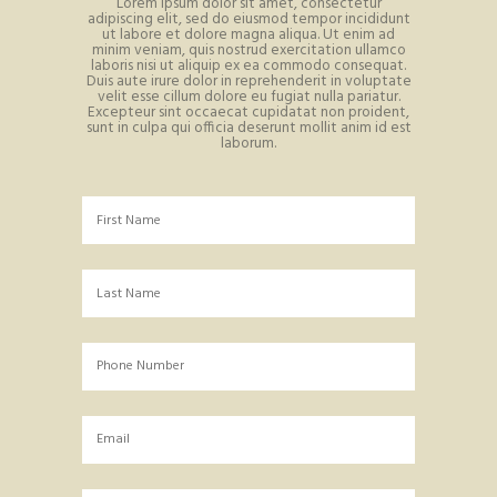
Lorem ipsum dolor sit amet, consectetur
adipiscing elit, sed do eiusmod tempor incididunt
ut labore et dolore magna aliqua. Ut enim ad
minim veniam, quis nostrud exercitation ullamco
laboris nisi ut aliquip ex ea commodo consequat.
Duis aute irure dolor in reprehenderit in voluptate
velit esse cillum dolore eu fugiat nulla pariatur.
Excepteur sint occaecat cupidatat non proident,
sunt in culpa qui officia deserunt mollit anim id est
laborum.