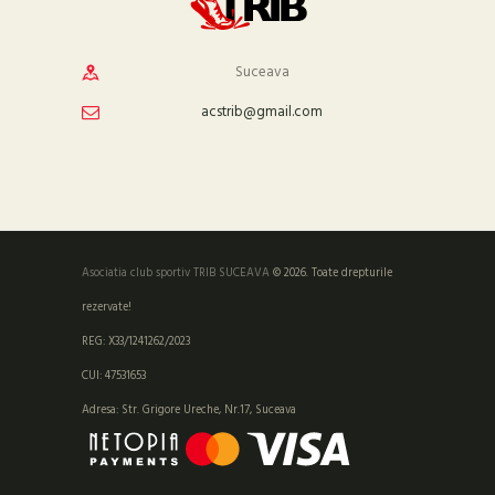
Suceava
acstrib@gmail.com
Asociatia club sportiv TRIB SUCEAVA
© 2026. Toate drepturile
rezervate!
REG: X33/1241262/2023
CUI: 47531653
Adresa: Str. Grigore Ureche, Nr.17, Suceava