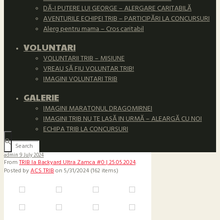
DĂ-I PUTERE LUI GEORGE – ALERGARE CARITABILĂ
AVENTURILE ECHIPEI TRIB – PARTICIPĂRI LA CONCURSURI
Alerg pentru mama – Cros caritabil
VOLUNTARI
VOLUNTARII TRIB – MISIUNE
VREAU SĂ FIU VOLUNTAR TRIB!
IMAGINI VOLUNTARI TRIB
GALERIE
IMAGINI MARATONUL DRAGOMIRNEI
IMAGINI TRIB NU TE LASĂ IN URMĂ – ALEARGĂ CU NOI
ECHIPA TRIB LA CONCURSURI
admin
9 July 2024
From
TRIB la Backyard Ultra Zamca #0 | 25.05.2024
.
Posted by
ACS TRIB
on 5/31/2024 (162 items)