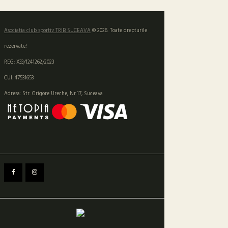
Asociatia club sportiv TRIB SUCEAVA
© 2026. Toate drepturile
rezervate!
REG: X33/1241262/2023
CUI: 47531653
Adresa: Str. Grigore Ureche, Nr.17, Suceava